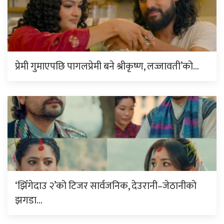
प्रेमी गुमाएपछि पागलप्रेमी बने श्रीकृष्ण, लज्जावती’को…
‘झिँगेदाउ २’को टिजर सार्वजनिक, देउरानी–जेठानीको
झगडा…