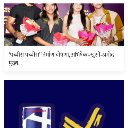
‘पच्चीस पच्चीस’ निर्माण घोषणा, अभिषेक–खुसी–प्रमोद
मुख्य…