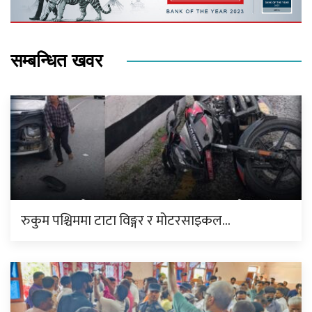
सम्बन्धित खवर
रुकुम पश्चिममा टाटा विङ्गर र मोटरसाइकल…