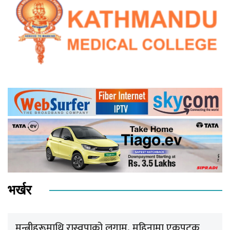
भर्खर
मन्त्रीहरूमाथि रास्वपाको लगाम, महिनामा एकपटक