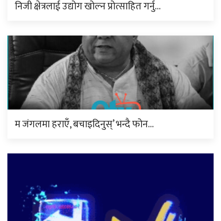
निजी क्षेत्रलाई उद्योग खोल्न प्रोत्साहित गर्नु…
म जंगलमा हराएँ, बचाइदिनुस्’ भन्दै फोन…