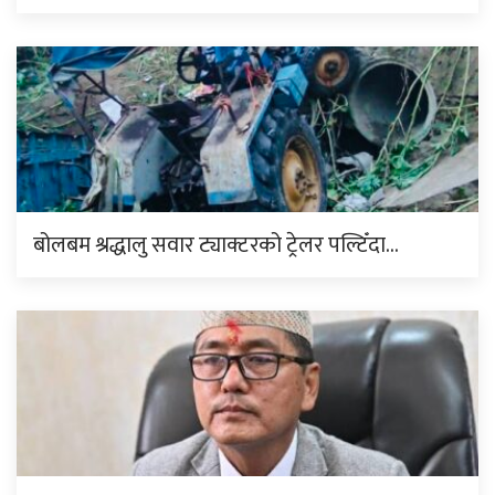
बोलबम श्रद्धालु सवार ट्याक्टरको ट्रेलर पल्टिँदा…