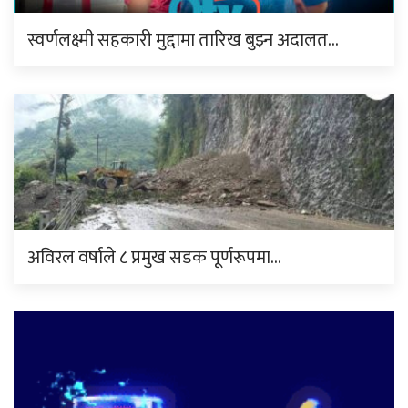
स्वर्णलक्ष्मी सहकारी मुद्दामा तारिख बुझ्न अदालत…
अविरल वर्षाले ८ प्रमुख सडक पूर्णरूपमा…