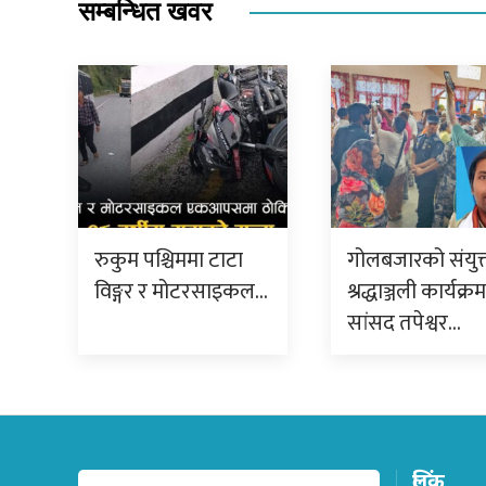
सम्बन्धित खवर
रुकुम पश्चिममा टाटा
गोलबजारको संयुक
विङ्गर र मोटरसाइकल…
श्रद्धाञ्जली कार्यक्र
सांसद तपेश्वर…
लिंक