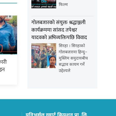
फिल्म
गोलबजारको संयुक्त श्रद्धाञ्जली
कार्यक्रममा सांसद तपेश्वर
यादवको अभिव्यक्तिपछि विवाद
सिरहा । सिरहाको
गोलबजारमा हिन्दु–
मुस्लिम समुदायबीच
कारी
सद्भाव कायम गर्ने
झ्न
उद्देश्यले
युनिभर्सल स्मार्ट क्रियशन प्रा .लि.