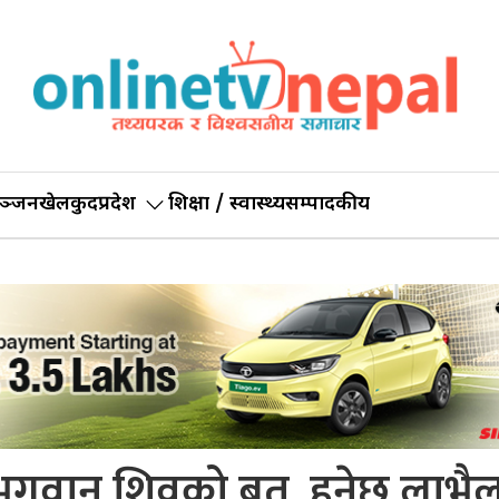
ञ्जन
खेलकुद
प्रदेश
शिक्षा / स्वास्थ्य
सम्पादकीय
गवान् शिवको ब्रत, हुनेछ लाभै