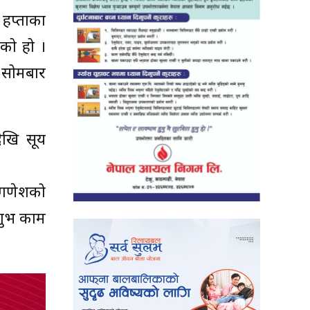
 हप्ताका
एको हो ।
ु सोमबार
खि सूर्य
ी गणेशको
 शुभ काम