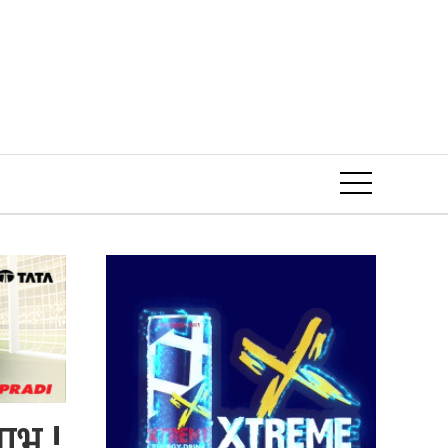
Event
लाभ !