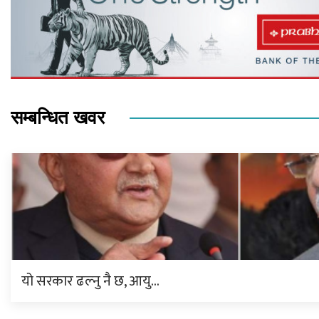
सम्बन्धित खवर
यो सरकार ढल्नु नै छ, आयु…