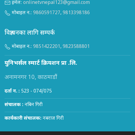
इमेल:
onlinetvnepal123@gmail.com
मोबाइल न.:
9860591727
,
9813398186
विज्ञापनका लागि सम्पर्क
मोबाइल न.:
9851422201
,
9823588801
युनिभर्सल स्मार्ट क्रियशन प्रा .लि.
अनामनगर 10, काठमाडौं
दर्ता न. :
523 - 074/075
संचालक :
नबिन गिरी
कार्यकारी संचालक:
नबराज गिरी