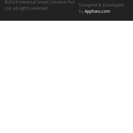
©2024 Universal Smart Creation Pvt.
Designed & Developed
Ltd. All rights reserved.
by
Appharu.com