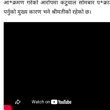
आ*क्रमण गरेको आरोपमा कटुवाल सोमबार प*क्राउ 
पर्नुको मुख्य कारण भने श्रीमतीको रहेको छ।