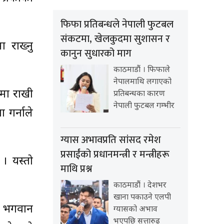
फिफा प्रतिबन्धले नेपाली फुटबल
संकटमा, खेलकुदमा सुशासन र
ा राख्नु
कानुन सुधारको माग
काठमाडौं । फिफाले
नेपालमाथि लगाएको
िमा राखी
प्रतिबन्धका कारण
नेपाली फुटबल गम्भीर
 गर्नाले
ग्यास अभावप्रति सांसद रमेश
प्रसाईंको प्रधानमन्त्री र मन्त्रीहरू
 । यस्तो
माथि प्रश्न
काठमाडौं । देशभर
खाना पकाउने एलपी
ो भगवान
ग्यासको अभाव
भएपछि सत्तारुढ