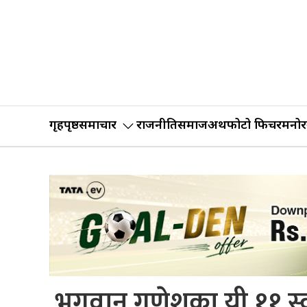
गृहपृष्ठ
समाचार
राजनीति
समाज
अर्थ
फोटो फिचर
मनोर
भगवान गणेशका यी ११ स्वर