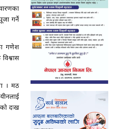
िवारणका
जा गर्ने
रका गणेश
क विश्वास
ला । मठ
। यीनलाई
रुको दःख