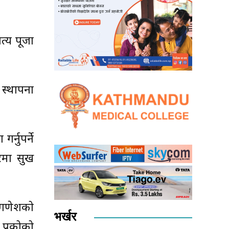
त्य पूजा
 स्थापना
्नुपर्ने
घरमा सुख
न गणेशको
भर्खर
 प्रकोको