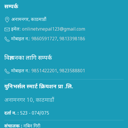
सम्पर्क
अनामनगर, काठमाडौं
इमेल:
onlinetvnepal123@gmail.com
मोबाइल न.:
9860591727
,
9813398186
विज्ञापनका लागि सम्पर्क
मोबाइल न.:
9851422201
,
9823588801
युनिभर्सल स्मार्ट क्रियशन प्रा .लि.
अनामनगर 10, काठमाडौं
दर्ता न. :
523 - 074/075
संचालक :
नबिन गिरी