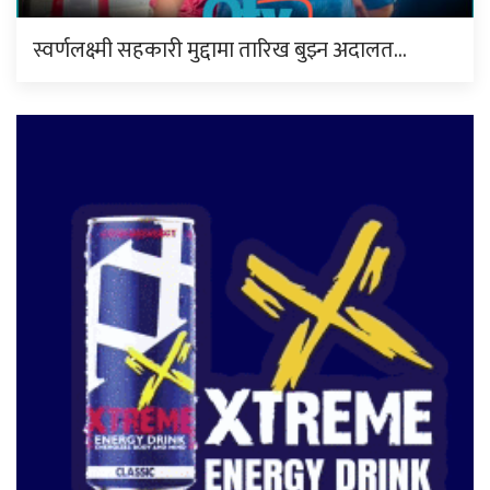
स्वर्णलक्ष्मी सहकारी मुद्दामा तारिख बुझ्न अदालत…