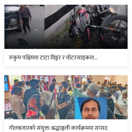
रुकुम पश्चिममा टाटा विङ्गर र मोटरसाइकल…
गोलबजारको संयुक्त श्रद्धाञ्जली कार्यक्रममा सांसद