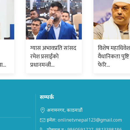
ग्यास अभावप्रति सांसद
विशेष महाधिवे
रमेश प्रसाईंको
वैधानिकता पुष्टि 
मा…
प्रधानमन्त्री…
फेरि…
सम्पर्क
अनामनगर, काठमाडौं
इमेल:
onlinetvnepal123@gmail.com