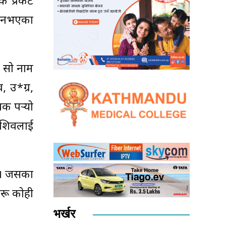
क प्रकट
म नभएका
े सो नाम
, उ*ग्र,
 पर्‍यो
 शिवलाई
छ । जसका
अरू कोही
भर्खर