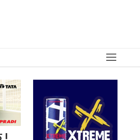
Event
 !