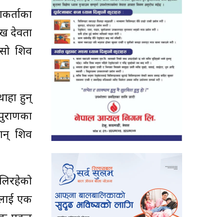
शकर्ताका
मुख देवता
जसो शिव
ाहा हुन्
 पुराणका
ान् शिव
बलिरहेको
ालाई एक