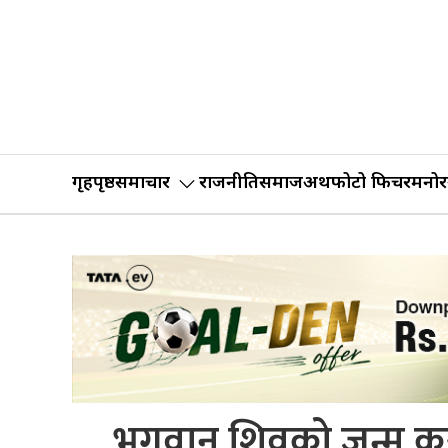
गृहपृष्ठ
समाचार
राजनीति
समाज
अर्थ
फोटो फिचर
मनोर
भगवान् शिवको जन्म कसर