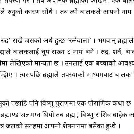
पस्या गरे । तब अचानक ब्रह्माको काखमा एक बाल
्माले रुनुको कारण सोधे । तब त्यो बालकले आफ्नो ना
द्र’ राखे जसको अर्थ हुन्छ ‘रुनेवाला’ । भगवान् ब्रह्माल
ह्माले बालकलाई चुप राख्न ८ नाम भने । रुद्र, शर्व, भाव
वीमा लेखिएको मान्यता छ । उनलाई एक बच्चाको आवश्यक
झिए । त्यसपछि ब्रह्माले तपस्याको माध्यमबाट बालक
म लिनुको पछाडि पनि विष्णु पुराणमा एक पौराणिक कथा 
्माण्ड जलमग्न थियो तब ब्रह्मा, विष्णु र शिव बाहेक 
मात्र जलको सतहमा आफ्नो शेषनागमा बसेका हुन्थे ।