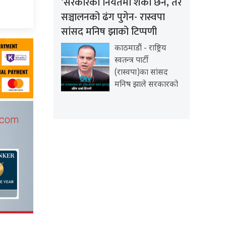
‘सरकारको नियतमा शंका छैन, तर
सञ्चालनको ढंग पुगेन- रास्वपा
सांसद मनिष झाको टिप्पणी
काठमाडौं - राष्ट्रिय
स्वतन्त्र पार्टी
(रास्वपा)का सांसद
मनिष झाले सरकारको