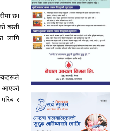
ारीमा छ।
ो बस्ती
का लागि
ुकहरूले
दै आएको
ा गरिब र