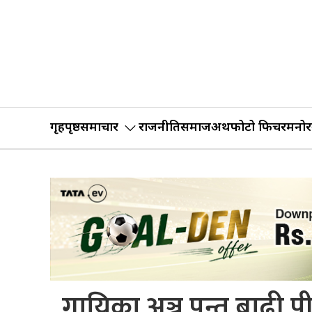
गृहपृष्ठ
समाचार
राजनीति
समाज
अर्थ
फोटो फिचर
मनोर
गायिका अञ्जु पन्त बाढी 