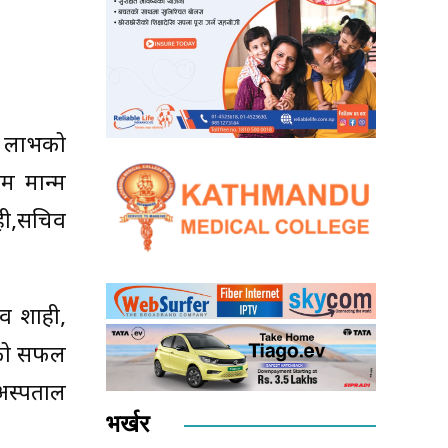
्य लाभको
ाम मान्म
ही,सचिव
िव शाही,
्रीको सफल
ण अस्पताल
भर्खर