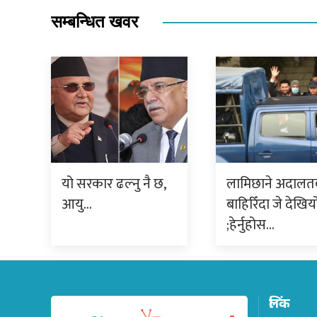
सम्बन्धित खवर
यो सरकार ढल्नु नै छ,
लामिछाने अदालत
आयु…
बाहिरिँदा जे देखिय
;हेर्नुहोस…
लिंक