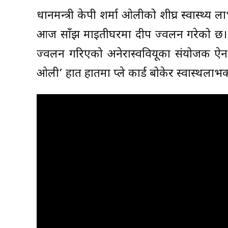
प्रधानमन्त्री केपी शर्मा ओलीको शीघ्र स्वास्थ्य ल
आज साँझ माइतीघरमा दीप प्रज्वलन गरेको छ। प्र
प्रज्वलन गरिएको अनेरास्ववियूका संयोजक ऐ
ओली’ हात हातमा प्ले कार्ड बोकेर स्वास्थला