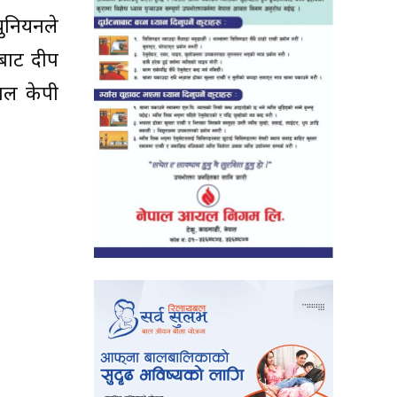
 युनियनले
फबाट दीप
वल केपी