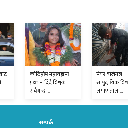
बाट
कोटिहोम महायज्ञमा
मेयर बालेनले
ो
प्रवचन दिँदै विश्वकै
सामुदायिक विद्
सबैभन्दा…
लगाए ताला…
सम्पर्क