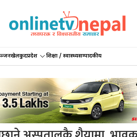
ञ्जन
खेलकुद
प्रदेश
शिक्षा / स्वास्थ्य
सम्पादकीय
ामिछाने अस्पतालकै शैयामा, भावुक 