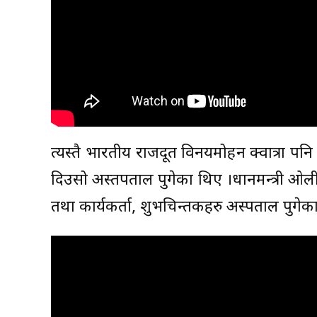
त्यस्तै भारतीय राजदूत विनयमोहन क्वात्रा पनि
दिउसो अस्तपताल पुगेका थिए ।प्रधानमन्त्री ओ
तथा कार्यकर्ता, शुभचिन्तकहरु अस्पताल पुगेका