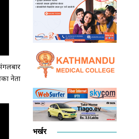
 मंगलबार
लका नेता
भर्खर