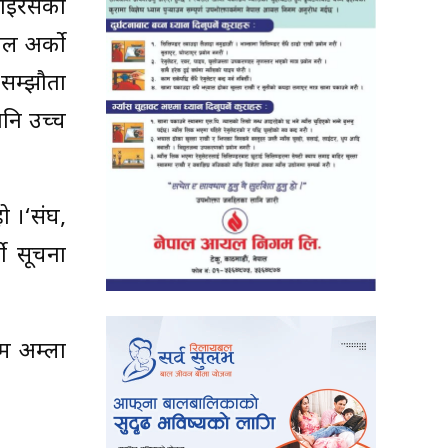
भाइरसका
ल अर्को
सम्झौता
नि उच्च
ो ।‘संघ,
ो सूचना
िम अम्ला