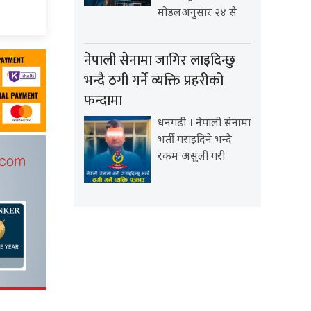
मोडलअनुसार २४ सै
नेपाली सेनामा जागिर लाइदिन्छु
भन्दै ठगी गर्ने व्यक्ति प्रहरीको
फन्दामा
धनगढी । नेपाली सेनामा
भर्ती गराइदिने भन्दै
रकम असुली गरी