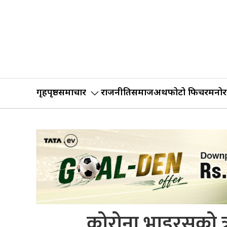
गृहपृष्ठ
समाचार
राजनीति
समाज
अर्थ
फोटो फिचर
मनोर
कोरोना भाइरसको त्