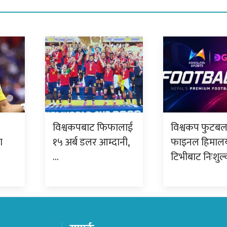
विश्वकपबाट फिफालाई
विश्वकप फुटब
ा
१५ अर्ब डलर आम्दानी,
फाइनल हिमाल
…
टिभीबाट निःशुल