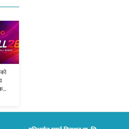
लको
य
्क…