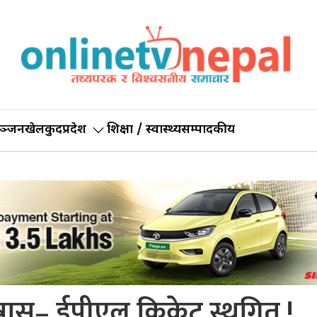
ञ्जन
खेलकुद
प्रदेश
शिक्षा / स्वास्थ्य
सम्पादकीय
रास– ईपीएल क्रिकेट स्थगित !