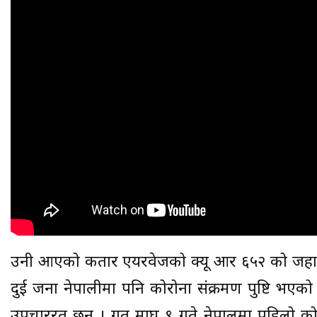
उनी आएको कतार एयरवेजको क्यू आर ६५२ को जह
दुई जना नेपालीमा पनि कोरोना संक्रमण पुष्टि भएक
उपचाररत छन् । गत माघ ९ गते नेपालमा पहिलो कोर