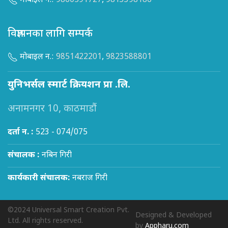
मोबाइल न.:
9860591727
,
9813398186
विज्ञापनका लागि सम्पर्क
मोबाइल न.:
9851422201
,
9823588801
युनिभर्सल स्मार्ट क्रियशन प्रा .लि.
अनामनगर 10, काठमाडौं
दर्ता न. :
523 - 074/075
संचालक :
नबिन गिरी
कार्यकारी संचालक:
नबराज गिरी
©2024 Universal Smart Creation Pvt.
Designed & Developed
Ltd. All rights reserved.
by
Appharu.com