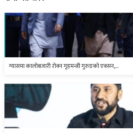
ग्यासमा कालोबजारी रोक्न गृहमन्त्री गुरुङको एक्सन,…