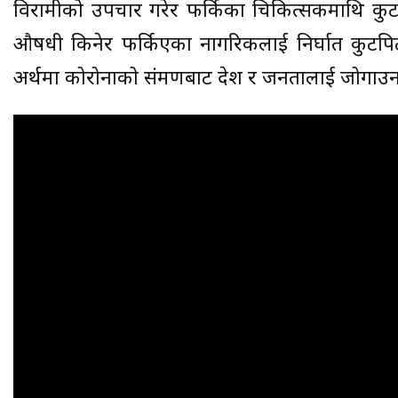
विरामीको उपचार गरेर फर्किका चिकित्सकमाथि कुटपिट
औषधी किनेर फर्किएका नागरिकलाई निर्घात कुटपि
अर्थमा कोरोनाको संक्रमणबाट देश र जनतालाई जोगाउन