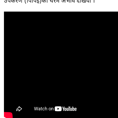
उपकरण (पिपिई)को चरम अभाव देखियो ।