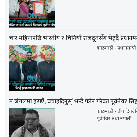
चार महिनापछि भारतीय र चिनियाँ राजदूतसँग भेट्दै प्रधानमन्त
काठमाडौं - प्रधानमन्त्
म जंगलमा हराएँ, बचाइदिनुस्’ भन्दै फोन गरेका पूर्वमेयर स
काठमाडौं - तीन दिनद
पूर्वमेयर तथा नेपाली