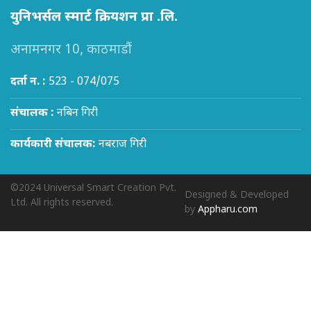
युनिभर्सल स्मार्ट क्रियशन प्रा .लि.
अनामनगर 10, काठमाडौं
दर्ता न. :
523 - 074/075
संचालक :
नबिन गिरी
कार्यकारी संचालक:
नबराज गिरी
©2024 Universal Smart Creation Pvt.
Designed & Developed
Ltd. All rights reserved.
by
Appharu.com