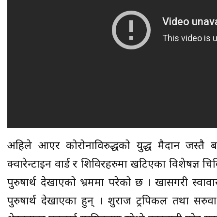
अहिले आएर कोरोनाविरुद्धको युद्ध मैदान जस्त
क्वारेन्टाइन वार्ड र शिविरहरुमा खटिएका विशेषज्ञ 
पुरुषार्थ देखाएको भ्रममा परेको छ । खासगरी स्वावास
पुरुषार्थ देखाएका हुन् । शुक्रराज ट्रपिकल तथा सरु