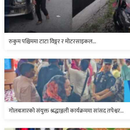
रुकुम पश्चिममा टाटा विङ्गर र मोटरसाइकल…
गोलबजारको संयुक्त श्रद्धाञ्जली कार्यक्रममा सांसद तपेश्वर…