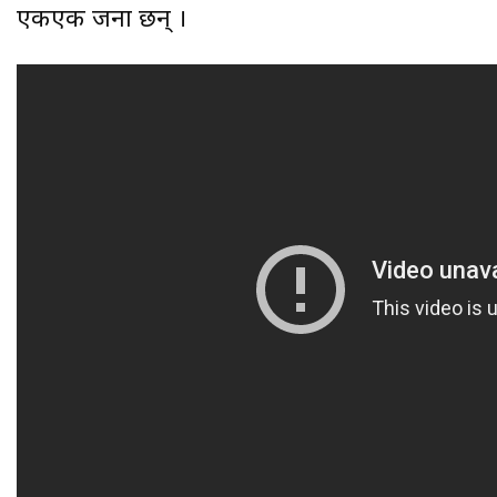
एकएक जना छन् ।