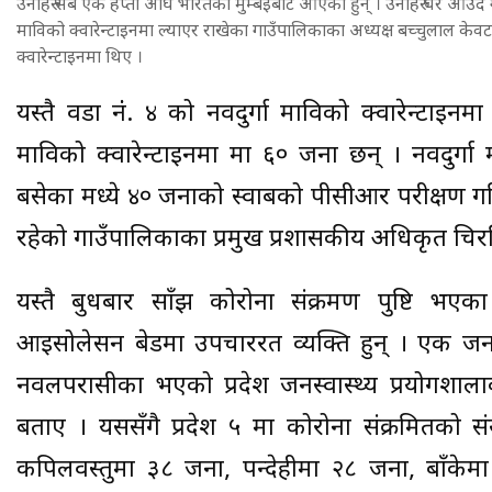
उनीहरु सबै एक हप्ता अघि भारतको मुम्बईबाट आएका हुन् । उनीहरु घर आउँद
माविको क्वारेन्टाइनमा ल्याएर राखेका गाउँपालिकाका अध्यक्ष बच्चुलाल के
क्वारेन्टाइनमा थिए ।
यस्तै वडा नंं. ४ को नवदुर्गा माविको क्वारेन्टाइनम
माविको क्वारेन्टाइनमा मा ६० जना छन् । नवदुर्गा
बसेका मध्ये ४० जनाको स्वाबको पीसीआर परीक्षण गरिए
रहेको गाउँपालिकाका प्रमुख प्रशासकीय अधिकृत चिरन
यस्तै बुधबार साँझ कोरोना संक्रमण पुष्टि भए
आइसोलेसन बेडमा उपचाररत व्यक्ति हुन् । एक जन
नवलपरासीका भएको प्रदेश जनस्वास्थ्य प्रयोगशालाका न
बताए । यससँगै प्रदेश ५ मा कोरोना संक्रमितको सं
कपिलवस्तुमा ३८ जना, रुपन्देहीमा २८ जना, बाँके