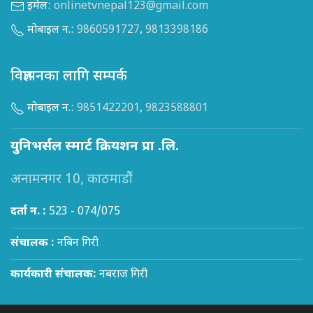
इमेल:
onlinetvnepal123@gmail.com
मोबाइल न.:
9860591727
,
9813398186
विज्ञापनका लागि सम्पर्क
मोबाइल न.:
9851422201
,
9823588801
युनिभर्सल स्मार्ट क्रियशन प्रा .लि.
अनामनगर 10, काठमाडौं
दर्ता न. :
523 - 074/075
संचालक :
नबिन गिरी
कार्यकारी संचालक:
नबराज गिरी