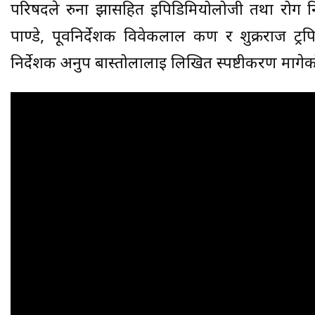
परिषदले रुना झासहित इपिडिमियोलोजी तथा रोग निय
पाण्डे, पूर्वनिर्देशक विवेकलाल कर्ण र शुक्रराज
निर्देशक अनुप बास्तोलालाई लिखित स्पष्टीकरण मागेक