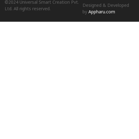
©2024 Universal Smart Creation Pvt.
Designed & Developed
Ltd. All rights reserved.
by
Appharu.com