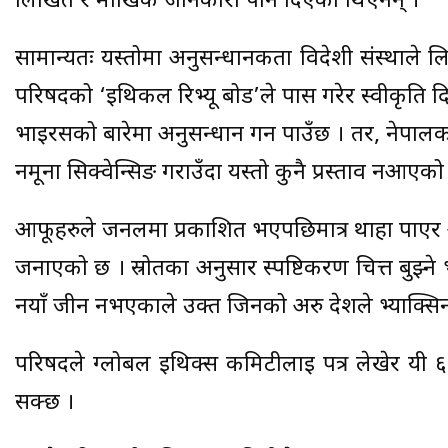
लिखित र मौखिक जानकारी पनि दिएका थिएनन् ।
सामान्यतः यस्तोमा अनुसन्धानकर्ता विदेशी संस्थाले ल
परिषदको ‘इथिकल रिभ्यू बोर्ड’ले पास गरेर स्वीकृति दि
भाइरसको बारेमा अनुसन्धान गर्न पाउँछ । तर, नेपालक
नमूना सिक्वेन्सिङ गराउँदा यस्तो कुनै प्रस्ताव नआ
आफूहरुले जर्नलमा प्रकाशित भएपछिमात्र थाहा पाएर
जनाएको छ । स्रोतका अनुसार स्पष्टिकरण चित्त बुझ्न
नयाँ जीन नभएकाले उक्त जिनको अरु देशले भ्याक्सिन
परिषदले ग्लोबल इथिक्स कमिटीलाई पत्र लेखेर यी 
सक्छ ।