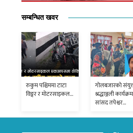
सम्बन्धित खवर
रुकुम पश्चिममा टाटा
गोलबजारको संयुक
विङ्गर र मोटरसाइकल…
श्रद्धाञ्जली कार्यक्र
सांसद तपेश्वर…