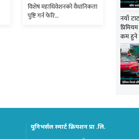
विशेष महाधिवेशनको वैधानिकता
पुष्टि गर्न फेरि…
नयाँ टा
प्रिमियम
कम हुने
युनिभर्सल स्मार्ट क्रियशन प्रा .लि.