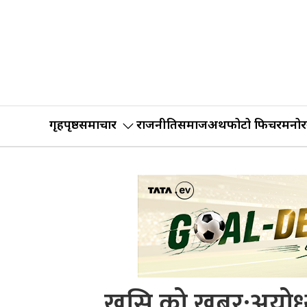
गृहपृष्ठ
समाचार
राजनीति
समाज
अर्थ
फोटो फिचर
मनोर
खुसि को खबर:अयोध्य