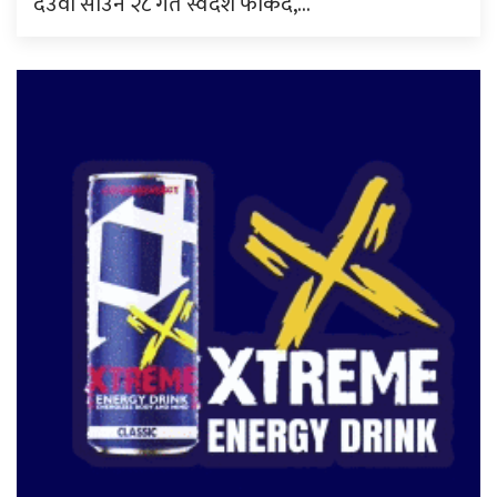
देउवा साउन २८ गते स्वदेश फर्किँदै,…