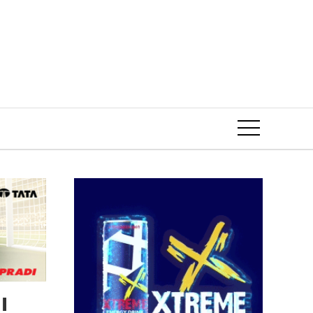
Event
!