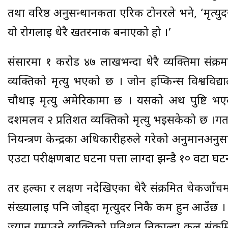
तथा वरिष्ठ अनुसन्धानकर्ता एरिक टोनरले भने, ‘मृत्य
यो रोगलाई धेरै खतरनाक बनाएको हो ।’
संसारमा १ करोड ४७ लाखभन्दा धेरै व्यक्तिमा सं
व्यक्तिको मृत्यु भएको छ । जोन हप्किन्स विश्वविद्
चौथाई मृत्यु अमेरिकामा छ । यसको अर्थ पुष्टि भ
दशमलव २ प्रतिशत व्यक्तिको मृत्यु भइसकेको छ ।ग
नियन्त्रण केन्द्रका अधिकारीहरुले गरेको अनुमानअन
एउटा परीक्षणबाट घटना पत्ता लाग्दा झन्डै १० वटा घट
तर हल्का र लक्षण नदेखिएका धेरै संक्रमित चेकजाँच
संख्यालाई पनि जोड्दा मृत्युदर निकै कम हुन आउँछ । 
ज्यान गुमाउने व्यक्तिको प्रतिशत निकाल्दा कुल संक्रम