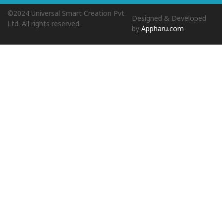
©2024 Universal Smart Creation Pvt.
Designed & Developed
Ltd. All rights reserved.
by
Appharu.com