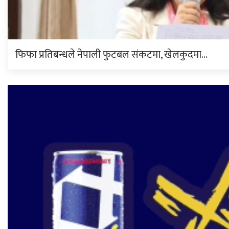
फिफा प्रतिबन्धले नेपाली फुटबल संकटमा, खेलकुदमा…