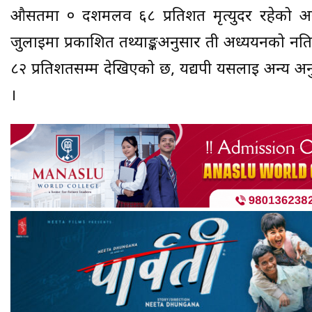
औसतमा ० दशमलव ६८ प्रतिशत मृत्युदर रहेको अ
जुलाईमा प्रकाशित तथ्याङ्कअनुसार ती अध्ययनको
८२ प्रतिशतसम्म देखिएको छ, यद्यपी यसलाई अन्य अनुसन
।