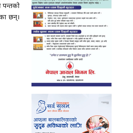
ा पन्तको
ेका छन्।