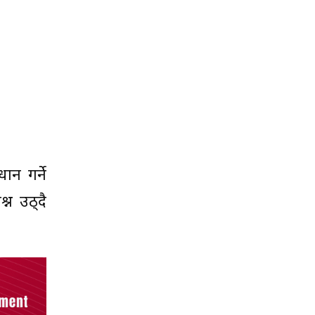
न गर्ने
्न उठ्दै