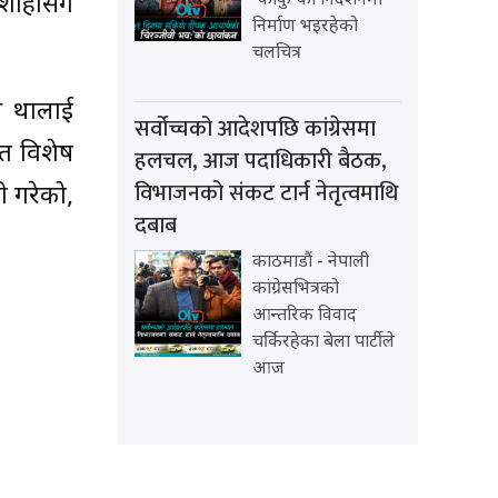
‘काकु’को निर्देशनमा
शाहीसँग
निर्माण भइरहेको
चलचित्र
ुख थालाई
सर्वोच्चको आदेशपछि कांग्रेसमा
त विशेष
हलचल, आज पदाधिकारी बैठक,
विभाजनको संकट टार्न नेतृत्वमाथि
 गरेको,
दबाब
काठमाडौं - नेपाली
कांग्रेसभित्रको
आन्तरिक विवाद
चर्किरहेका बेला पार्टीले
आज