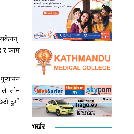
 सकेनन्।
ाद र काम
ुर्‍याउन
ाले तीन
ो टुंगो
भर्खर