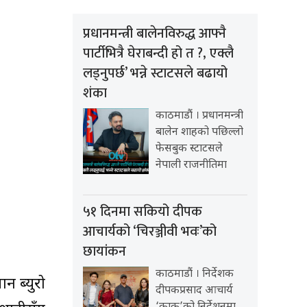
प्रधानमन्त्री बालेनविरुद्ध आफ्नै
पार्टीभित्रै घेराबन्दी हो त ?, एक्लै
लड्नुपर्छ’ भन्ने स्टाटसले बढायो
शंका
काठमाडौं । प्रधानमन्त्री
बालेन शाहको पछिल्लो
फेसबुक स्टाटसले
नेपाली राजनीतिमा
५१ दिनमा सकियो दीपक
आचार्यको ‘चिरञ्जीवी भवः’को
छायांकन
काठमाडौं । निर्देशक
ान ब्युरो
दीपकप्रसाद आचार्य