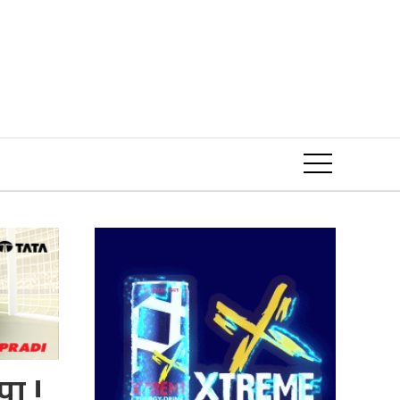
Event
पा !