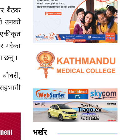
बार बैठक
एको उनको
 एकीकृत
फेर गरेका
ा छन् ।
ि चौधरी,
सी सहभागी
भर्खर