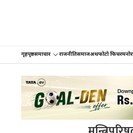
गृहपृष्ठ
समाचार
राजनीति
समाज
अर्थ
फोटो फिचर
मनोर
मन्त्रिपर