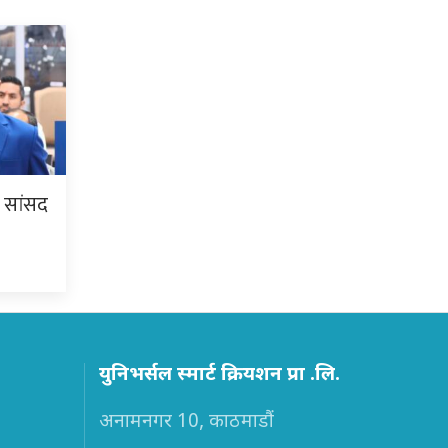
ि सांसद
युनिभर्सल स्मार्ट क्रियशन प्रा .लि.
अनामनगर 10, काठमाडौं