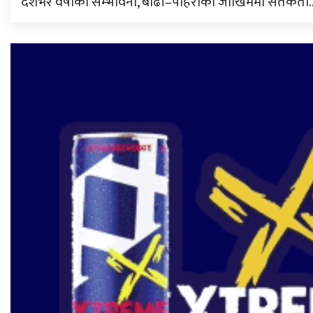
देशभर वर्षाको सम्भावना, बाढी–पहिरोको जोखिममा सतर्कता