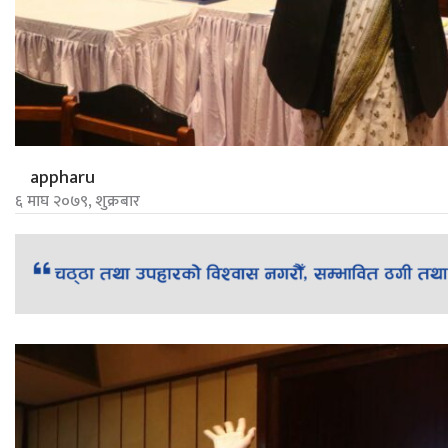
appharu
६ माघ २०७९, शुक्रबार