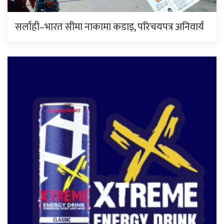
सर्लाही–भारत सीमा नाकामा कडाइ, परिचयपत्र अनिवार्य