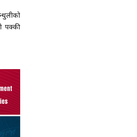
्धुलीको
ो पक्की