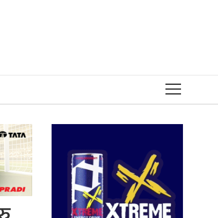
Event
रु