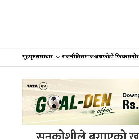
गृहपृष्ठ
समाचार
राजनीति
समाज
अर्थ
फोटो फिचर
मनोर
सुनकोशीले बगाएको खुर