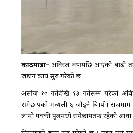
काठमाडौं–
अविरल वर्षापछि आएको बाढी तथा 
जडान कार्य सुरु गरेको छ ।
असोज १० गतेदेखि १३ गतेसम्म परेको अविर
रामेछापको मन्थली ६ जोड्ने बि।पी। राजमार्
लामो पक्की पुलमध्ये रामेछापतर्फ रहेको आध