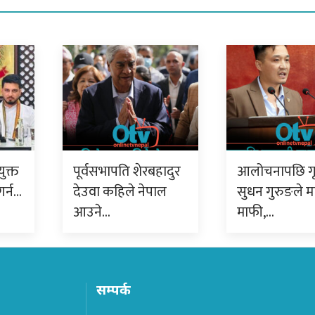
युक्त
पूर्वसभापति शेरबहादुर
आलोचनापछि गृहम
गर्न…
देउवा कहिले नेपाल
सुधन गुरुङले मा
आउने…
माफी,…
सम्पर्क