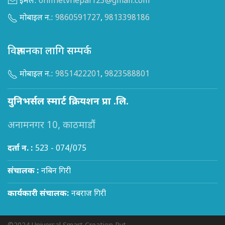
इमेल:
onlinetvnepal123@gmail.com
मोबाइल न.:
9860591727
,
9813398186
विज्ञापनका लागि सम्पर्क
मोबाइल न.:
9851422201
,
9823588801
युनिभर्सल स्मार्ट क्रियशन प्रा .लि.
अनामनगर 10, काठमाडौं
दर्ता न. :
523 - 074/075
संचालक :
नबिन गिरी
कार्यकारी संचालक:
नबराज गिरी