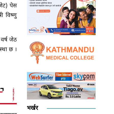
ेट) पेस
ी विष्णु
वर्ष जेठ
स्था छ ।
भर्खर