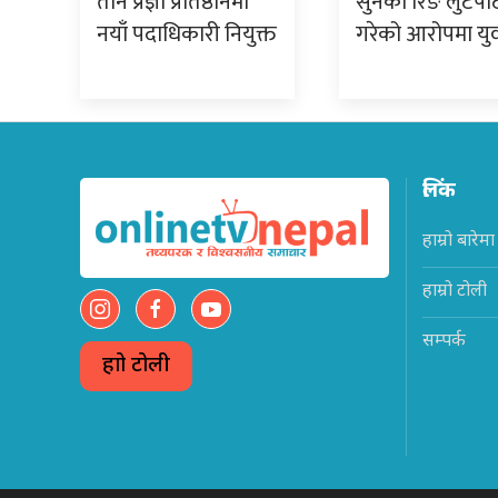
तीन प्रज्ञा प्रतिष्ठानमा
सुनको रिङ लुटपा
नयाँ पदाधिकारी नियुक्त
गरेको आरोपमा य
लिंक
हाम्रो बारेमा
हाम्रो टोली
सम्पर्क
हाम्रो टोली