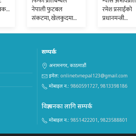
ट
फिफा प्रतिबन्धले
ग्यास अभावप्रत
ुवक…
नेपाली फुटबल
रमेश प्रसाईंको
संकटमा, खेलकुदमा…
प्रधानमन्त्री…
सम्पर्क
अनामनगर, काठमाडौं
इमेल:
onlinetvnepal123@gmail.com
मोबाइल न.:
9860591727
,
9813398186
विज्ञापनका लागि सम्पर्क
मोबाइल न.:
9851422201
,
9823588801