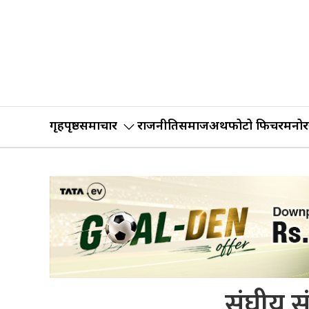
गृहपृष्ठ
समाचार
राजनीति
समाज
अर्थ
फोटो फिचर
मनोर
संघीय सं