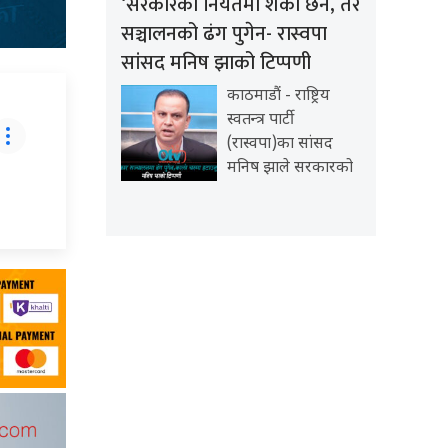
‘सरकारको नियतमा शंका छैन, तर
सञ्चालनको ढंग पुगेन- रास्वपा
सांसद मनिष झाको टिप्पणी
काठमाडौं - राष्ट्रिय
स्वतन्त्र पार्टी
(रास्वपा)का सांसद
मनिष झाले सरकारको