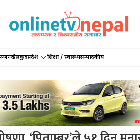
ञ्जन
खेलकुद
प्रदेश
शिक्षा / स्वास्थ्य
सम्पादकीय
 घोषणा, ‘पिताम्बर’ले ५१ दिन मना