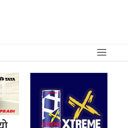
Event
यो