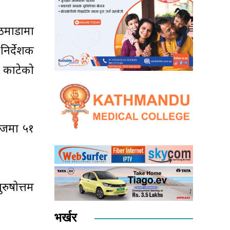
माडौंमा
निर्देशक
त काटेको
भिजमा ५१
रुषोत्तम
भर्खर