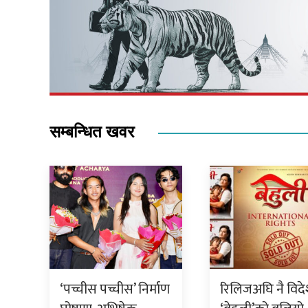
सम्बन्धित खवर
‘पच्चीस पच्चीस’ निर्माण
रिलिजअघि नै विद