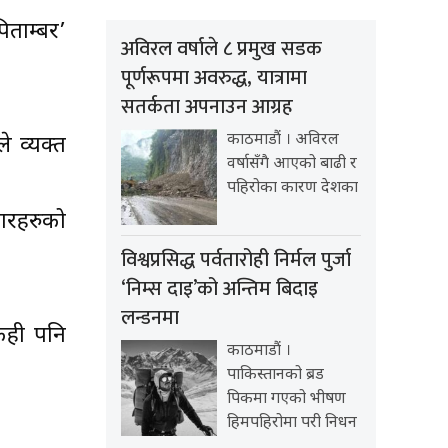
िताम्बर’
अविरल वर्षाले ८ प्रमुख सडक
पूर्णरूपमा अवरुद्ध, यात्रामा
सतर्कता अपनाउन आग्रह
काठमाडौं । अविरल
े व्यक्त
वर्षासँगै आएको बाढी र
पहिरोका कारण देशका
कारहरुको
विश्वप्रसिद्ध पर्वतारोही निर्मल पुर्जा
‘निम्स दाइ’को अन्तिम बिदाइ
लन्डनमा
केही पनि
काठमाडौं ।
पाकिस्तानको ब्रड
पिकमा गएको भीषण
हिमपहिरोमा परी निधन