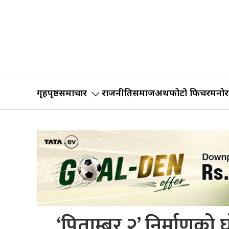
गृहपृष्ठ
समाचार
राजनीति
समाज
अर्थ
फोटो फिचर
मनोर
‘पिताम्बर २’ निर्माणको