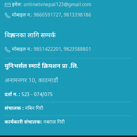
इमेल:
onlinetvnepal123@gmail.com
मोबाइल न.:
9860591727
,
9813398186
विज्ञापनका लागि सम्पर्क
मोबाइल न.:
9851422201
,
9823588801
युनिभर्सल स्मार्ट क्रियशन प्रा .लि.
अनामनगर 10, काठमाडौं
दर्ता न. :
523 - 074/075
संचालक :
नबिन गिरी
कार्यकारी संचालक:
नबराज गिरी