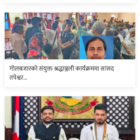
गोलबजारको संयुक्त श्रद्धाञ्जली कार्यक्रममा सांसद
तपेश्वर…