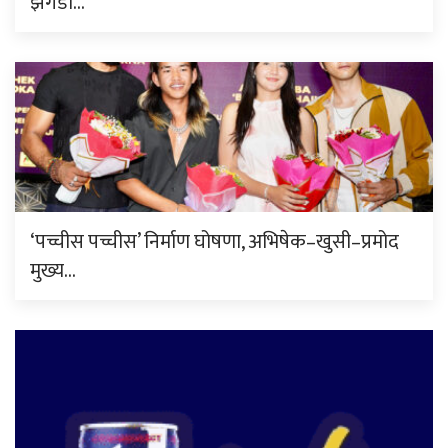
झगडा…
‘पच्चीस पच्चीस’ निर्माण घोषणा, अभिषेक–खुसी–प्रमोद
मुख्य…