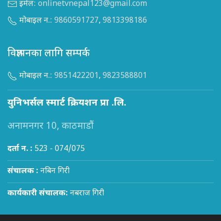
इमेल:
onlinetvnepal123@gmail.com
मोबाइल न.:
9860591727
,
9813398186
विज्ञापनका लागि सम्पर्क
मोबाइल न.:
9851422201
,
9823588801
युनिभर्सल स्मार्ट क्रियशन प्रा .लि.
अनामनगर 10, काठमाडौं
दर्ता न. :
523 - 074/075
संचालक :
नबिन गिरी
कार्यकारी संचालक:
नबराज गिरी