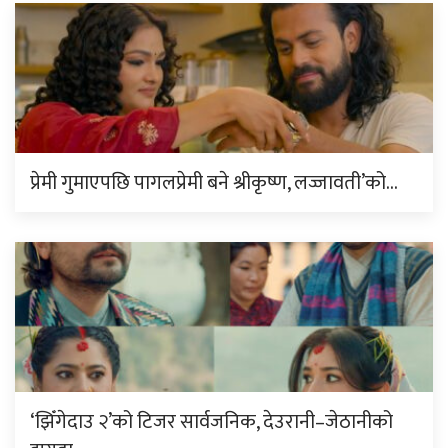
प्रेमी गुमाएपछि पागलप्रेमी बने श्रीकृष्ण, लज्जावती’को…
‘झिँगेदाउ २’को टिजर सार्वजनिक, देउरानी–जेठानीको