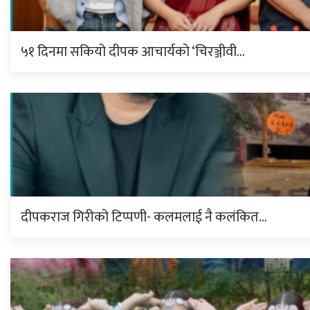
५१ दिनमा सकियो दीपक आचार्यको ‘चिरञ्जीवी…
दीपकराज गिरीको टिप्पणी- कलमलाई नै कलंकित…