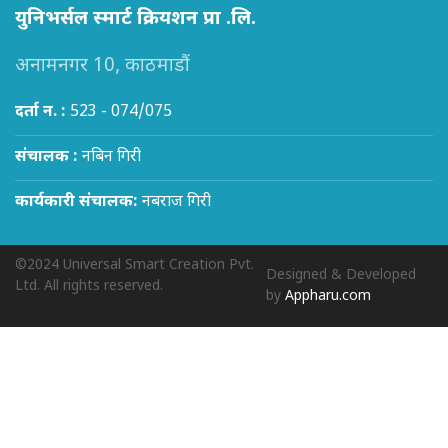
युनिभर्सल स्मार्ट क्रियशन प्रा .लि.
अनामनगर 10, काठमाडौं
दर्ता न. :
523 - 074/075
संचालक :
नबिन गिरी
कार्यकारी संचालक:
नबराज गिरी
©2024 Universal Smart Creation Pvt.
Designed & Developed
Ltd. All rights reserved.
by
Appharu.com