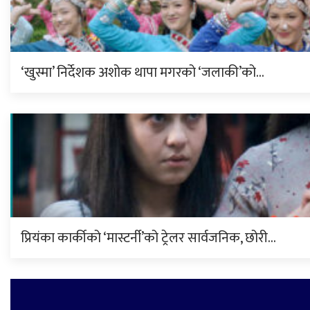
‘खुस्मा’ निर्देशक अशोक थापा मगरको ‘जलाकी’को…
प्रियंका कार्कीको ‘मास्टर्नी’को ट्रेलर सार्वजनिक, छोरी…