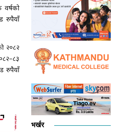
 वर्षको
रुपैयाँ
को २०८२
 २०८२–८३
रुपैयाँ
भर्खर