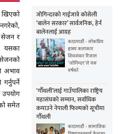
जोगिन्दरको गाईजात्रे कोसेली
रण खिएको
‘बालेन सरकार’ सार्वजनिक, हेर्न
 नगरेको,
बालेनलाई आग्रह
, सेजन र
काठमाडौं - लोकप्रिय
 र यसका
हास्य कलाकार
शिवशंकर रिजाल
ु सेजनको
‘जोगिन्दर’ले यस
को अभाव
वर्षको
नुपर्ने
‘गौँथली’लाई गाउँपालिका राष्ट्रिय
म उपयोग
महासंघको सम्मान, सर्वाधिक
ाको समेत
कमाउने नेपाली फिल्मको सूचीमा
गौँथली
काठमाडौं - सामाजिक