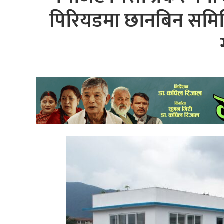
पिरियडमा छानबिन समिति बनाउ