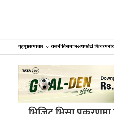
गृहपृष्ठ
समाचार
राजनीति
समाज
अर्थ
फोटो फिचर
मनोर
भिजिट भिसा प्रकरणमा