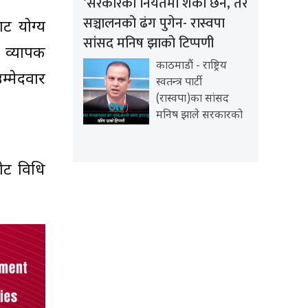
‘सरकारको नियतमा शंका छैन, तर
सञ्चालनको ढंग पुगेन- रास्वपा
बाट योग्य
सांसद मनिष झाको टिप्पणी
 व्यापक
काठमाडौं - राष्ट्रिय
्मेदवार
स्वतन्त्र पार्टी
(रास्वपा)का सांसद
मनिष झाले सरकारको
नोट विधि