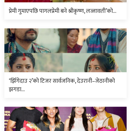
प्रेमी गुमाएपछि पागलप्रेमी बने श्रीकृष्ण, लज्जावती’को…
‘झिँगेदाउ २’को टिजर सार्वजनिक, देउरानी–जेठानीको
झगडा…