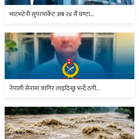
भाटभटेनी सुपरमार्केट अब २४ सै घण्टा…
नेपाली सेनामा जागिर लाइदिन्छु भन्दै ठगी…