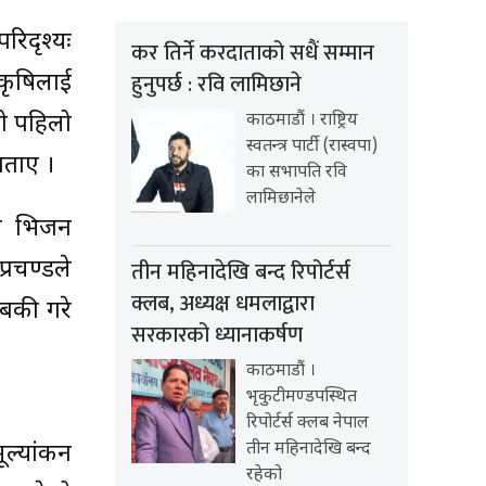
रिदृश्यः
कर तिर्ने करदाताको सधैं सम्मान
हुनुपर्छ : रवि लामिछाने
कृषिलाई
को पहिलो
काठमाडौं । राष्ट्रिय
स्वतन्त्र पार्टी (रास्वपा)
 बताए ।
का सभापति रवि
लामिछानेले
लीन भिजन
तीन महिनादेखि बन्द रिपोर्टर्स
्रचण्डले
क्लब, अध्यक्ष धमलाद्वारा
ाबकी गरे
सरकारको ध्यानाकर्षण
काठमाडौं ।
भृकुटीमण्डपस्थित
रिपोर्टर्स क्लब नेपाल
तीन महिनादेखि बन्द
मूल्यांकन
रहेको