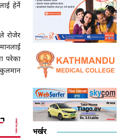
ई हेर्ने
ले रोजेर
ुलमानलाई
मा परेका
 कुलमान
भर्खर