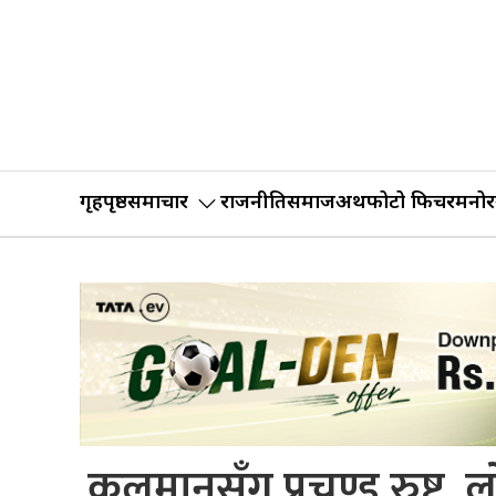
गृहपृष्ठ
समाचार
राजनीति
समाज
अर्थ
फोटो फिचर
मनोर
कुलमानसँग प्रचण्ड रुष्ट,