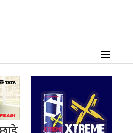
Event
छाडे