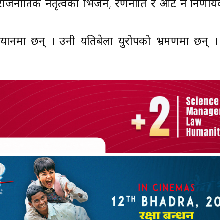
ले राजनीतिक नेतृत्वको भिजन, रणनीति र आँट नै निर्णा
भियानमा छन् । उनी यतिबेला युरोपको भ्रमणमा छन् 