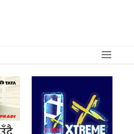
Event
ँदै