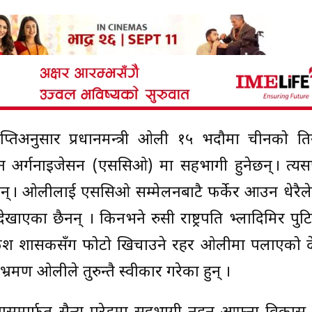
विज्ञप्तिअनुसार प्रधानमन्त्री ओली १५ भदौमा चीनको 
 अर्गनाइजेसन (एससिओ) मा सहभागी हुनेछन् । त्य
 छन् । ओलीलाई एससिओ सम्मेलनबाटै फर्केर आउन धेरैल
ाएका छैनन् । किनभने रुसी राष्ट्रपति भ्लादिमिर पुटि
ुश शासकसँग फोटो खिचाउने रहर ओलीमा पलाएको दे
्रमण ओलीले तुरुन्तै स्वीकार गरेका हुन् ।