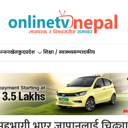
ञ्जन
खेलकुद
प्रदेश
शिक्षा / स्वास्थ्य
सम्पादकीय
 सहभागी भएर जापानलाई चिढ्याउ