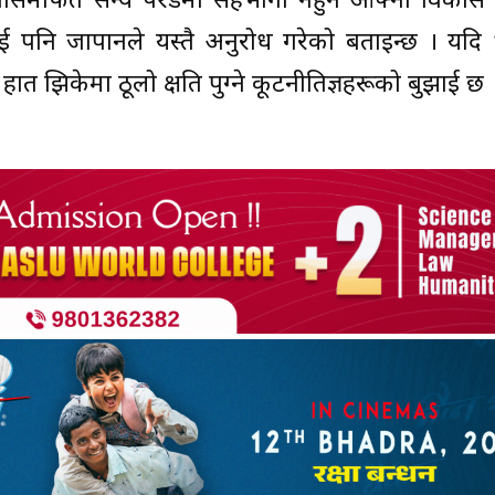
वासमार्फत सैन्य परेडमा सहभागी नहुन आफ्ना विकास 
लाई पनि जापानले यस्तै अनुरोध गरेको बताइन्छ । यद
 झिकेमा ठूलो क्षति पुग्ने कूटनीतिज्ञहरूको बुझाई छ 