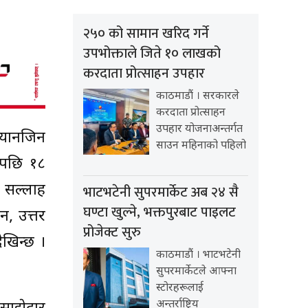
२५० को सामान खरिद गर्ने
उपभोक्ताले जिते १० लाखको
करदाता प्रोत्साहन उपहार
काठमाडौं । सरकारले
करदाता प्रोत्साहन
उपहार योजनाअन्तर्गत
तियानजिन
साउन महिनाको पहिलो
सपछि १८
े सल्लाह
भाटभटेनी सुपरमार्केट अब २४ सै
घण्टा खुल्ने, भक्तपुरबाट पाइलट
न, उत्तर
प्रोजेक्ट सुरु
खिन्छ ।
काठमाडौं । भाटभटेनी
सुपरमार्केटले आफ्ना
स्टोरहरूलाई
अन्तर्राष्ट्रिय