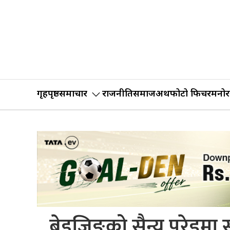
गृहपृष्ठ
समाचार
राजनीति
समाज
अर्थ
फोटो फिचर
मनोर
बेइजिङको सैन्य परेडमा