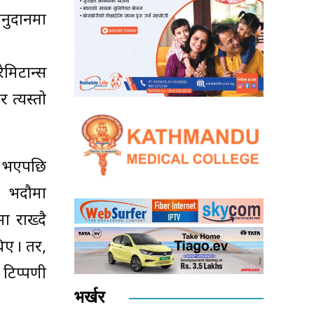
अनुदानमा
ेमिटान्स
 त्यस्तो
िक भएपछि
८ भदौमा
ा राख्दै
िए । तर,
 टिप्पणी
भर्खर