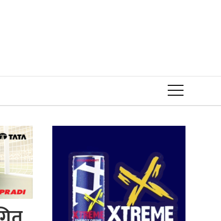
Event
थगित