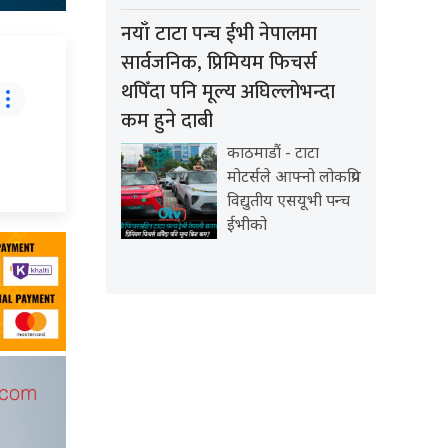
नयाँ टाटा पन्च ईभी नेपालमा
सार्वजनिक, प्रिमियम फिचर्स
थपिँदा पनि मूल्य अघिल्लोभन्दा
कम हुने दाबी
काठमाडौं - टाटा
मोटर्सले आफ्नो लोकप्रिय
विद्युतीय एसयूभी पन्च
ईभीको