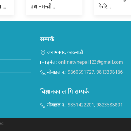
मा…
प्रधानमन्त्री…
फेरि…
सम्पर्क
अनामनगर, काठमाडौं
इमेल:
onlinetvnepal123@gmail.com
मोबाइल न.:
9860591727
,
9813398186
विज्ञापनका लागि सम्पर्क
मोबाइल न.:
9851422201
,
9823588801
ed.