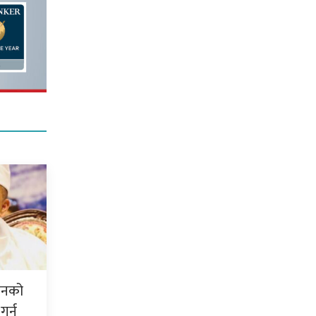
शनको
गर्न