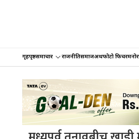
गृहपृष्ठ
समाचार
राजनीति
समाज
अर्थ
फोटो फिचर
मनोर
मध्यपूर्व तनावबीच खाडी 