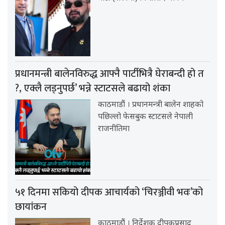
प्रधानमन्त्री बालेनविरुद्ध आफ्नै पार्टीभित्रै घेराबन्दी हो त
?, एक्लै लड्नुपर्छ’ भन्ने स्टाटसले बढायो शंका
काठमाडौं । प्रधानमन्त्री बालेन शाहको
पछिल्लो फेसबुक स्टाटसले नेपाली
राजनीतिमा
५१ दिनमा सकियो दीपक आचार्यको ‘चिरञ्जीवी भवः’को
छायांकन
काठमाडौं । निर्देशक दीपकप्रसाद