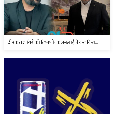
दीपकराज गिरीको टिप्पणी- कलमलाई नै कलंकित…