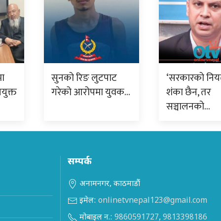
मा
सुनको रिङ लुटपाट
‘सरकारको निय
युक्त
गरेको आरोपमा युवक…
शंका छैन, तर
सञ्चालनको…
सम्पर्क
अनामनगर, काठमाडौं
इमेल:
onlinetvnepal123@gmail.com
मोबाइल न.:
9860591727
,
9813398186