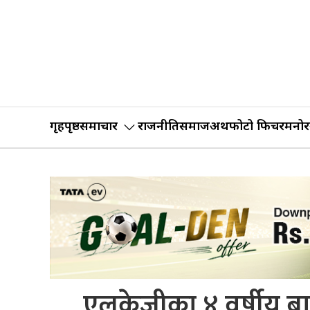
गृहपृष्ठ
समाचार
राजनीति
समाज
अर्थ
फोटो फिचर
मनोर
एलकेजीका ४ वर्षीय ब