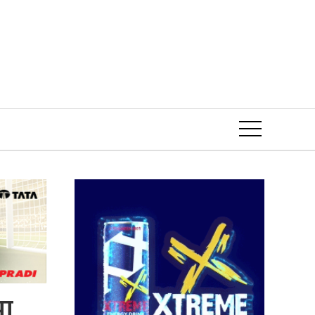
Event
मा