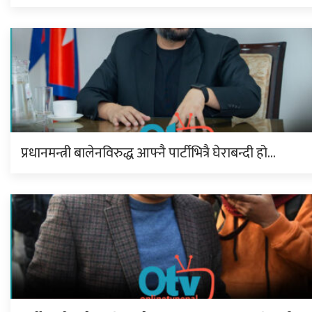
प्रधानमन्त्री बालेनविरुद्ध आफ्नै पार्टीभित्रै घेराबन्दी हो…