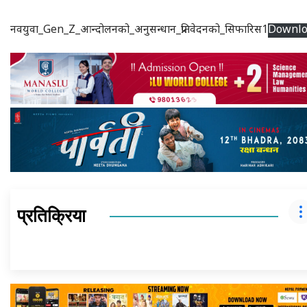
नवयुवा_Gen_Z_आन्दोलनको_अनुसन्धान_प्रतिवेदनको_सिफारिस1
Downlo
प्रतिक्रिया