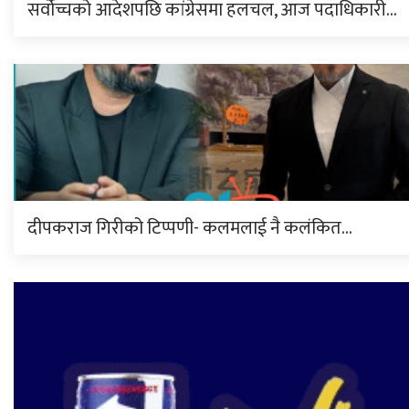
सर्वोच्चको आदेशपछि कांग्रेसमा हलचल, आज पदाधिकारी…
दीपकराज गिरीको टिप्पणी- कलमलाई नै कलंकित…