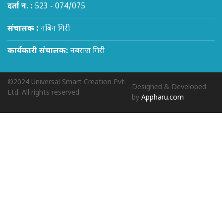
दर्ता न. :
523 - 074/075
संचालक :
नबिन गिरी
कार्यकारी संचालक:
नबराज गिरी
©2024 Universal Smart Creation Pvt.
Designed & Developed
Ltd. All rights reserved.
by
Appharu.com