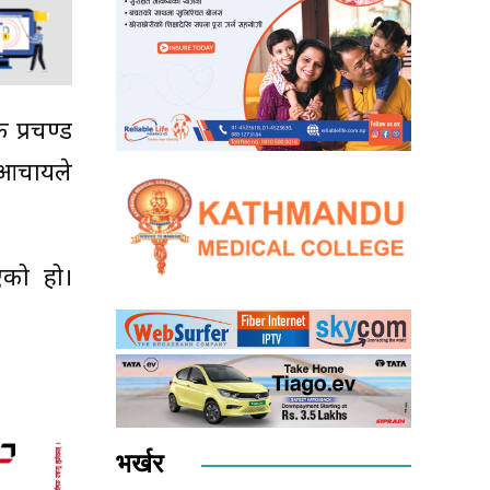
 प्रचण्ड
चार्यले
एको हो।
भर्खर