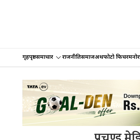
गृहपृष्ठ
समाचार
राजनीति
समाज
अर्थ
फोटो फिचर
मनोर
प्रचण्ड मे