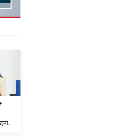
े
ुदमा…