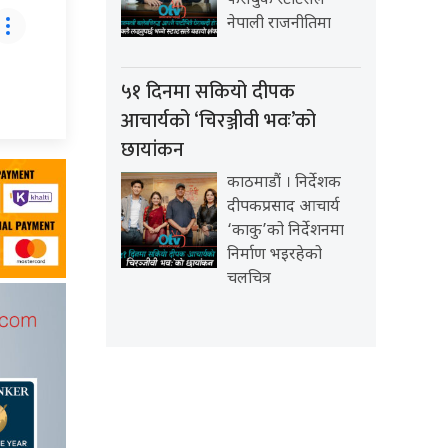
फेसबुक स्टाटसले
नेपाली राजनीतिमा
५१ दिनमा सकियो दीपक
आचार्यको ‘चिरञ्जीवी भवः’को
छायांकन
काठमाडौं । निर्देशक
दीपकप्रसाद आचार्य
‘काकु’को निर्देशनमा
निर्माण भइरहेको
चलचित्र