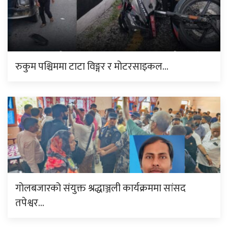
रुकुम पश्चिममा टाटा विङ्गर र मोटरसाइकल…
गोलबजारको संयुक्त श्रद्धाञ्जली कार्यक्रममा सांसद
तपेश्वर…