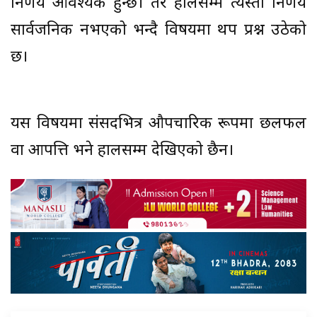
निर्णय आवश्यक हुन्छ। तर हालसम्म त्यस्तो निर्णय
सार्वजनिक नभएको भन्दै विषयमा थप प्रश्न उठेको
छ।
यस विषयमा संसदभित्र औपचारिक रूपमा छलफल
वा आपत्ति भने हालसम्म देखिएको छैन।