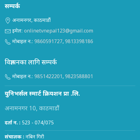
सम्पर्क
अनामनगर, काठमाडौं
इमेल:
onlinetvnepal123@gmail.com
मोबाइल न.:
9860591727
,
9813398186
विज्ञापनका लागि सम्पर्क
मोबाइल न.:
9851422201
,
9823588801
युनिभर्सल स्मार्ट क्रियशन प्रा .लि.
अनामनगर 10, काठमाडौं
दर्ता न. :
523 - 074/075
संचालक :
नबिन गिरी