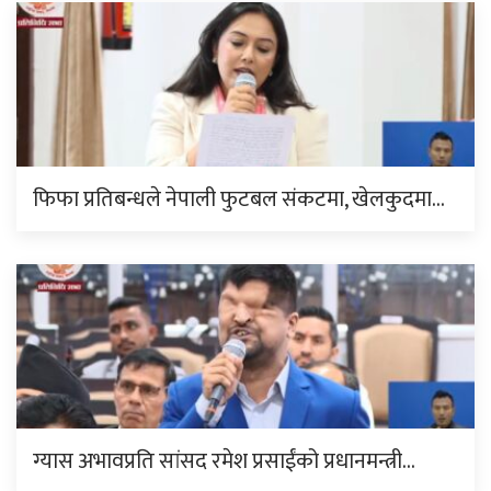
फिफा प्रतिबन्धले नेपाली फुटबल संकटमा, खेलकुदमा…
ग्यास अभावप्रति सांसद रमेश प्रसाईंको प्रधानमन्त्री…