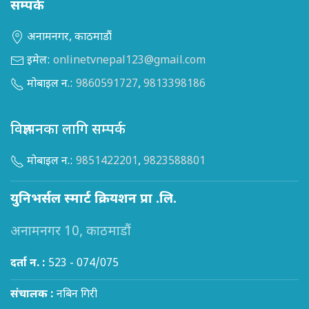
सम्पर्क
अनामनगर, काठमाडौं
इमेल:
onlinetvnepal123@gmail.com
मोबाइल न.:
9860591727
,
9813398186
विज्ञापनका लागि सम्पर्क
मोबाइल न.:
9851422201
,
9823588801
युनिभर्सल स्मार्ट क्रियशन प्रा .लि.
अनामनगर 10, काठमाडौं
दर्ता न. :
523 - 074/075
संचालक :
नबिन गिरी