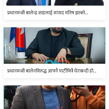
प्रधानमन्त्री बालेन्द्र शाहलाई सांसद मनिष झाको…
प्रधानमन्त्री बालेनविरुद्ध आफ्नै पार्टीभित्रै घेराबन्दी हो…