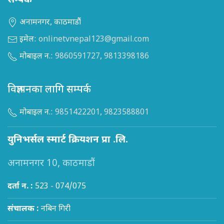
सम्पर्क
अनामनगर, काठमाडौं
इमेल:
onlinetvnepal123@gmail.com
मोबाइल न.:
9860591727
,
9813398186
विज्ञापनका लागि सम्पर्क
मोबाइल न.:
9851422201
,
9823588801
युनिभर्सल स्मार्ट क्रियशन प्रा .लि.
अनामनगर 10, काठमाडौं
दर्ता न. :
523 - 074/075
संचालक :
नबिन गिरी