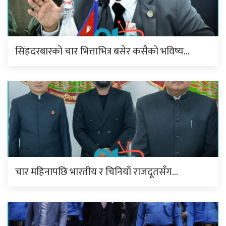
सिंहदरबारको चार भित्ताभित्र बसेर कसैको भविष्य…
चार महिनापछि भारतीय र चिनियाँ राजदूतसँग…