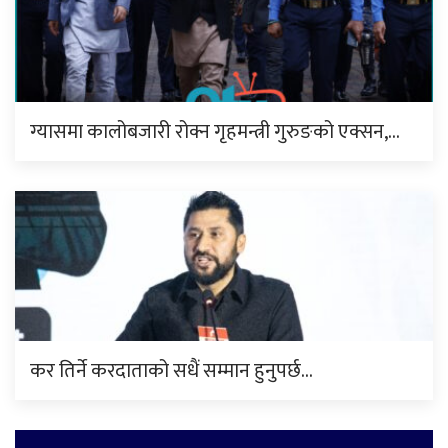
ग्यासमा कालोबजारी रोक्न गृहमन्त्री गुरुङको एक्सन,…
कर तिर्ने करदाताको सधैं सम्मान हुनुपर्छ…